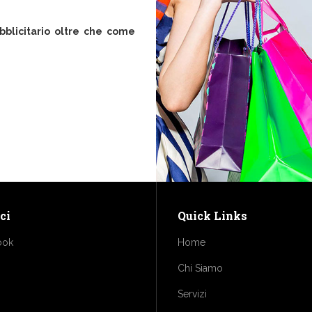
blicitario oltre che come
ci
Quick Links
ook
Home
Chi Siamo
Servizi