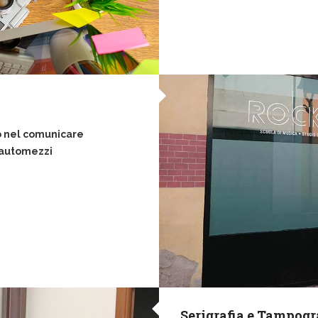
io nel comunicare
i automezzi
Serigrafia e Tampogr